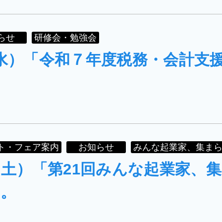
らせ
研修会・勉強会
（水）「令和７年度税務・会計支
ト・フェア案内
お知らせ
みんな起業家、集ま
日（土）「第21回みんな起業家
。