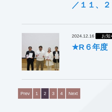
／１１、２
2024.12.16
お知
★R６年度
Prev
1
2
3
4
Next