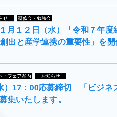
らせ
研修会・勉強会
１月１２日（水）「令和７年度
創出と産学連携の重要性」を開
ト・フェア案内
お知らせ
（水）17：00応募締切 「ビジ
募集いたします。