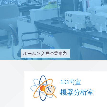
ホーム
>
入居企業案内
101号室
機器分析室