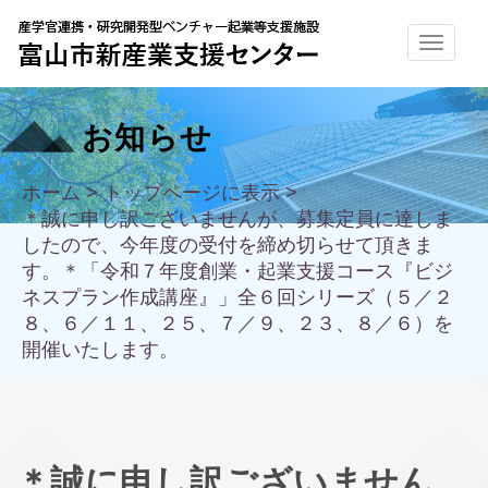
お知らせ
ホーム
>
トップページに表示
>
＊誠に申し訳ございませんが、募集定員に達しま
したので、今年度の受付を締め切らせて頂きま
す。＊「令和７年度創業・起業支援コース『ビジ
ネスプラン作成講座』」全６回シリーズ（５／２
８、６／１１、２５、７／９、２３、８／６）を
開催いたします。
＊誠に申し訳ございません