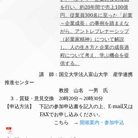
を行い、約20年間で売上100億
円、従業員300名に至った「起業
～企業成長」の事例を踏まえな
がら、アントレプレナーシップ
（起業家精神）について解説
し、人の生き方と企業の成長過
程について考え、学ぶ機会を提
供する。
講 師：
国立大学法人富山大学 産学連携
推進センター
教授
山名 一男
氏
３．質疑・意見交換
時
分～
時
分
20
20
20
30
【申込方法】 下記の参加申込書を記入の上、
E-mail
又は
FAX
でお申し込みください。
こちら →
開催案内・参加申込