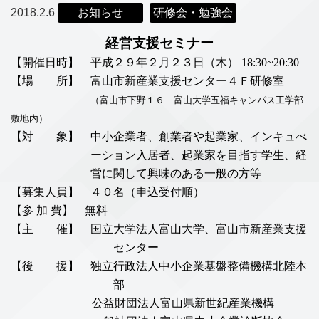
2018.2.6
お知らせ
研修会・勉強会
経営支援セミナー
【開催日時】 平成２９年２月２３日（
木）
18:30~20:30
【場 所】 富山市新産業支援センター４Ｆ研修室
（富山市下野１６ 富山大学五福キャンパス工学部
敷地内）
【対 象】 中小企業者、創業者や起業家、
インキュべ
ーション入
居者、
起業家を目指す学生、経
営に関して興味のある
一般の方等
【募集人員】 ４０名（申込受付順）
【参 加
費
】 無料
【主 催】 国立大学法人富山大学、富山市新産業支援
センター
【後 援】 独立行政法人中小企業基盤整備機構北陸本
部
公益財団法人富山県新世紀産業機構