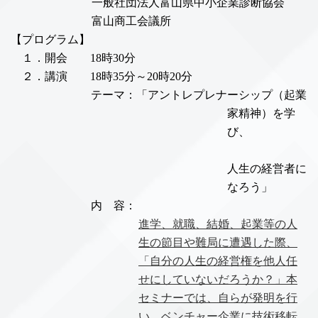
一般社団法人富山県中小企業診断協会
富山商工会議所
【プログラム】
１．開会
時
分
18
30
２．講演
時
分～
時
分
18
35
20
20
テーマ：「アントレプレナーシップ（起業
家精神）を学
び、
人生の経営者に
なろう」
内 容：
進学、就職、結婚、起業等の人
生の節目や難局に遭遇した際、
「自分の人生の経営権を他人任
せにしていないだろうか？」本
セミナーでは、自らが発明を行
い、ベンチャー企業に技術移転