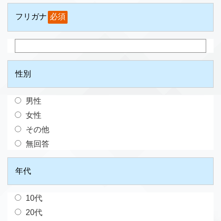
フリガナ
必須
性別
男性
女性
その他
無回答
年代
10代
20代